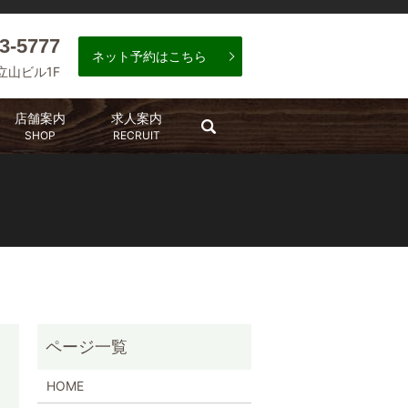
3-5777
ネット予約はこちら
 立山ビル1F
店舗案内
求人案内
search
SHOP
RECRUIT
HOME