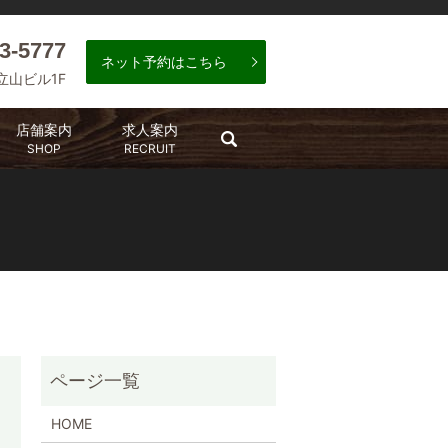
3-5777
ネット予約はこちら
 立山ビル1F
店舗案内
求人案内
search
SHOP
RECRUIT
HOME