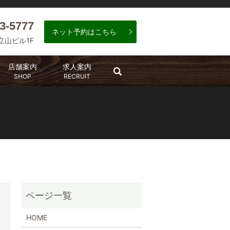
3-5777
ネット予約はこちら
 立山ビル1F
店舗案内
求人案内
search
SHOP
RECRUIT
HOME