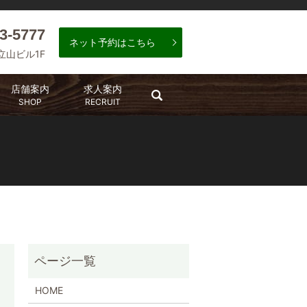
3-5777
ネット予約はこちら
 立山ビル1F
店舗案内
求人案内
search
SHOP
RECRUIT
HOME